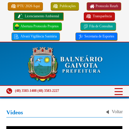
IPTU 2026 Aqui
Publicações
Protocolo Reurb
Licenciamento Ambiental
Transparência
Abertura Protocolo Projetos
Fila de Consultas
Alvará Vigilância Sanitária
Secretaria de Esportes
(48) 3583-1408 (48) 3583-2227
Vídeos
Voltar