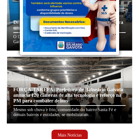
Departamento Municipal de Trânsito, DMT, celebra
um ano de atividades com realizações
O Departamento Municipal de Trânsito (DMT) de Balneário
Gaivota está completando um ano de ativid...
FORÇA-TAREFA: Prefeitura de Balneário Gaivota
anuncia 120 câmeras de alta tecnologia e reforço na
PM para combater delitos
Mesmo sob chuva e frio, comunidade do bairro Santa Fé e
demais bairros e entidades, se mobilizaram...