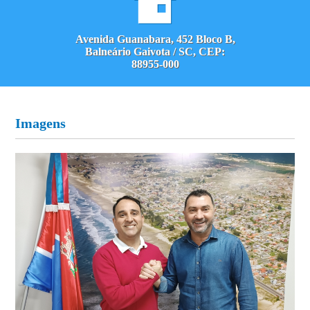
Avenida Guanabara, 452 Bloco B,
Balneário Gaivota / SC, CEP:
88955-000
Imagens