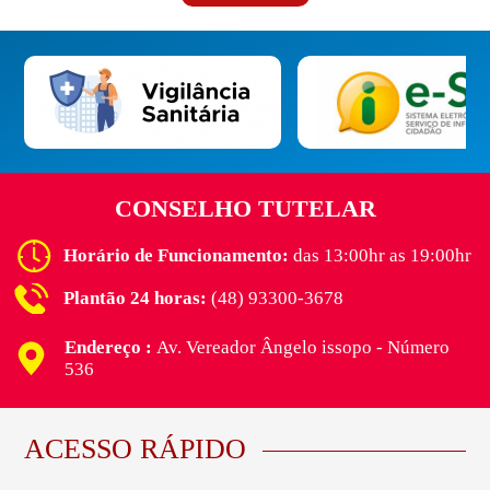
CONSELHO TUTELAR
Horário de Funcionamento:
das 13:00hr as 19:00hr
Plantão 24 horas:
(48) 93300-3678
Endereço :
Av. Vereador Ângelo issopo - Número
536
ACESSO RÁPIDO