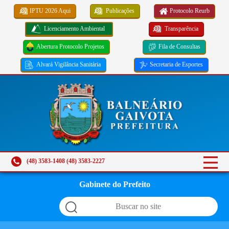
IPTU 2026 Aqui
Publicações
Protocolo Reurb
Licenciamento Ambiental
Transparência
Abertura Protocolo Projetos
Fila de Consultas
Alvará Vigilância Sanitária
Secretaria de Esportes
(48) 3583-1408 (48) 3583-2227
Gabinete do Prefeito