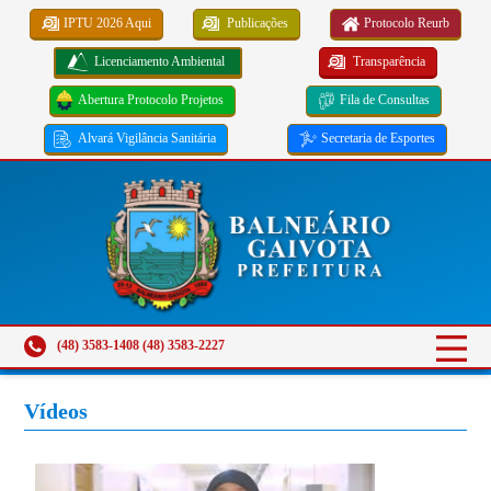
IPTU 2026 Aqui
Publicações
Protocolo Reurb
Licenciamento Ambiental
Transparência
Abertura Protocolo Projetos
Fila de Consultas
Alvará Vigilância Sanitária
Secretaria de Esportes
(48) 3583-1408 (48) 3583-2227
Vídeos