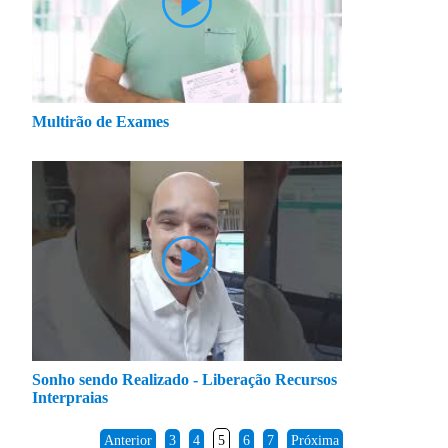
Multirão de Exames
Sonho sendo Realizado - Liberação Recursos
Interpraias
Anterior
3
4
5
6
7
Próxima