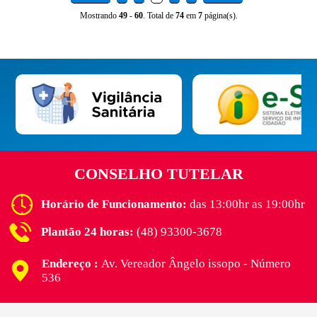
Mostrando
49
-
60
. Total de
74
em
7
página(s).
CONSELHO TUTELAR
Horário de Funcionamento:
das 13:00hr as 19:00hr
Plantão 24 horas:
(48) 93300-3678
Endereço :
Av. Vereador Ângelo issopo - Número
536