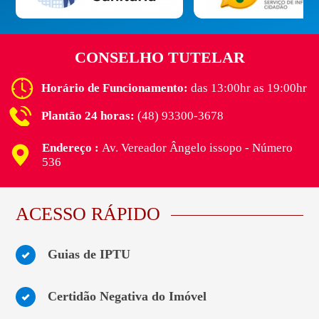
CONSELHO TUTELAR
Horário de Funcionamento:
das 13:00hr as 19:00hr
Plantão 24 horas:
(48) 93300-3678
Endereço :
Av. Vereador Ângelo issopo - Número
536
ACESSO RÁPIDO
Guias de IPTU
Certidão Negativa do Imóvel