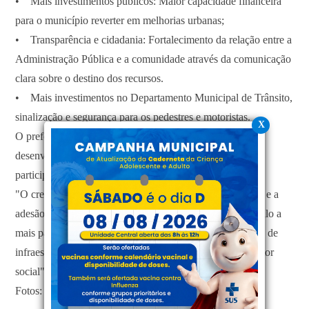
• Mais investimentos públicos: Maior capacidade financeira
para o município reverter em melhorias urbanas;
• Transparência e cidadania: Fortalecimento da relação entre a
Administração Pública e a comunidade através da comunicação
clara sobre o destino dos recursos.
• Mais investimentos no Departamento Municipal de Trânsito,
sinalização e segurança para os pedestres e motoristas.
X
O prefeito Everaldo dos Santos, o Kekinha, reforça que o
desenvolvimento da cidade ganha um fôlego extra com a
participação dos cidadãos.
"O crescimento de Balneário Gaivota tem sido constante, e a
adesão dos moradores em pagar o IPVA aqui é um estímulo a
mais para que a Prefeitura continue avançando com obras de
infraestrutura e investimentos na saúde, educação e no setor
social", finaliza o prefeito.
Fotos: Controlador Interno Ricardo Davila, cidade