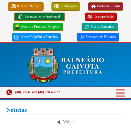
IPTU 2026 Aqui
Publicações
Protocolo Reurb
Licenciamento Ambiental
Transparência
Abertura Protocolo Projetos
Fila de Consultas
Alvará Vigilância Sanitária
Secretaria de Esportes
(48) 3583-1408 (48) 3583-2227
Notícias
Voltar