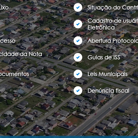
Lixo
Situação do Contr
Cadastro de usuár
Eletrônica
Acesso
Abertura Protocolo
icidade da Nota
Guias de ISS
Documentos
Leis Municipais
Denúncia fiscal