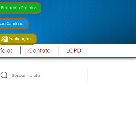
 Protocolo Projetos
cia Sanitária
Publicações
ícias
Contato
LGPD