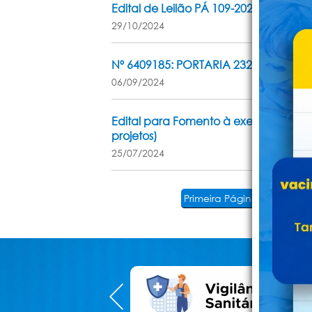
Edital de Leilão PÁ 109-2024
29/10/2024
Nº 6409185: PORTARIA 232/2024 Agric
06/09/2024
Edital para Fomento à execução de aç
projetos)
25/07/2024
Primeira Página
Anterior
Mostrando
6