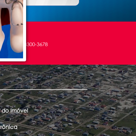
oras:
(48) 93300-3678
36
 do Imóvel
trônica