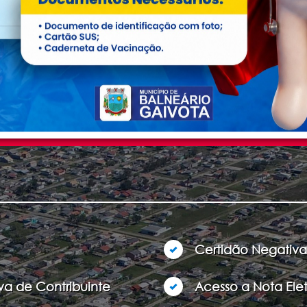
CONSELHO TUTELAR
Plantão 24 h
as 13:00hr as 19:00hr
Endereço :
Av. Vereador Ângelo issopo - Número 5
Certidão Negativa
va de Contribuinte
Acesso a Nota Ele