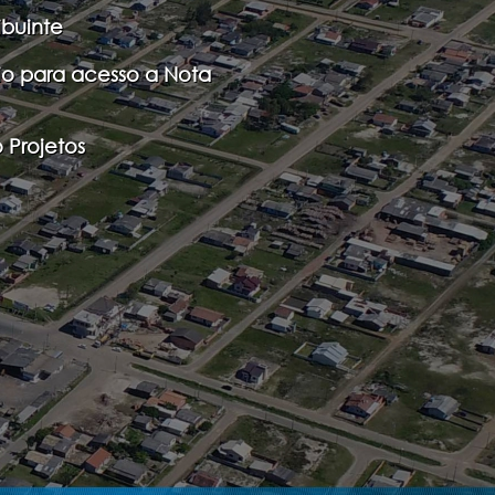
ibuinte
io para acesso a Nota
 Projetos