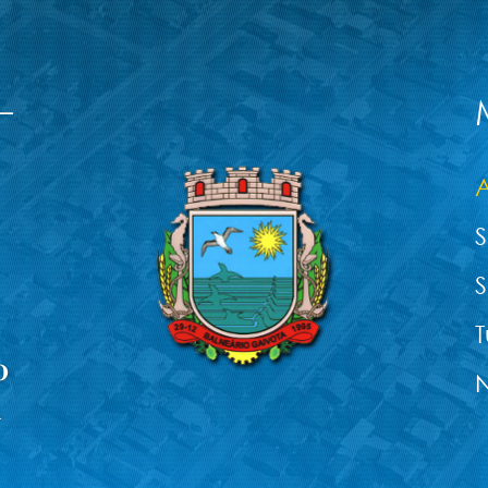
A
S
S
T
N