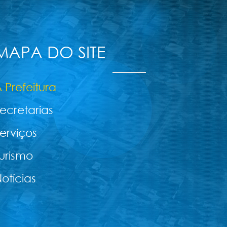
MAPA DO SITE
 Prefeitura
ecretarias
erviços
urismo
otícias