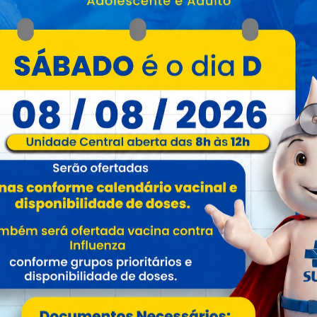
ultura
ões culturais demais áreas culturais (Apoio direto a
3
4
5
6
7
Próxima
Última Página
1
-
75
. Total de
101
em
7
página(s).