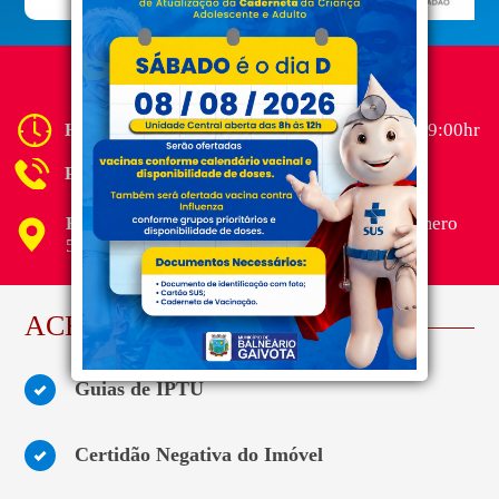
CONSELHO TUTELAR
Horário de Funcionamento:
das 13:00hr as 19:00hr
Plantão 24 horas:
(48) 93300-3678
Endereço :
Av. Vereador Ângelo issopo - Número
536
ACESSO RÁPIDO
Guias de IPTU
Certidão Negativa do Imóvel