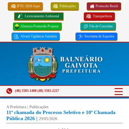
IPTU 2026 Aqui
Publicações
Protocolo Reurb
Licenciamento Ambiental
Transparência
Abertura Protocolo Projetos
Fila de Consultas
Alvará Vigilância Sanitária
Secretaria de Esportes
(48) 3583-1408 (48) 3583-2227
A Prefeitura | Publicações
11ª chamada do Processo Seletivo e 10ª Chamada
Pública 2026 |
29/05/2026