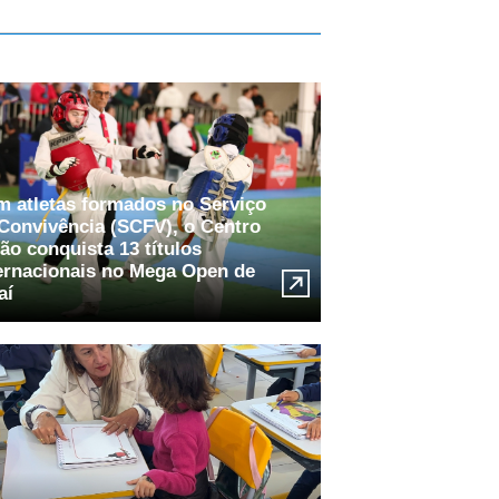
 atletas formados no Serviço
Convivência (SCFV), o Centro
ão conquista 13 títulos
ernacionais no Mega Open de
aí