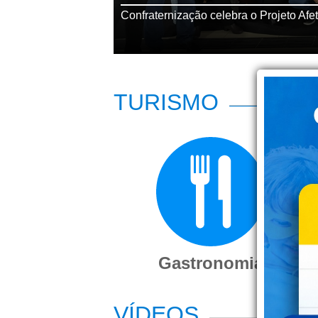
Confraternização celebra o Projeto Afe
TURISMO
Gastronomia
H
VÍDEOS