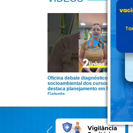
Oficina debate diagnóstico
socioambiental dos cursos d’água e
destaca planejamento em Balneário
Gaivota