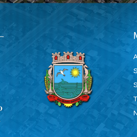
A
S
S
T
N