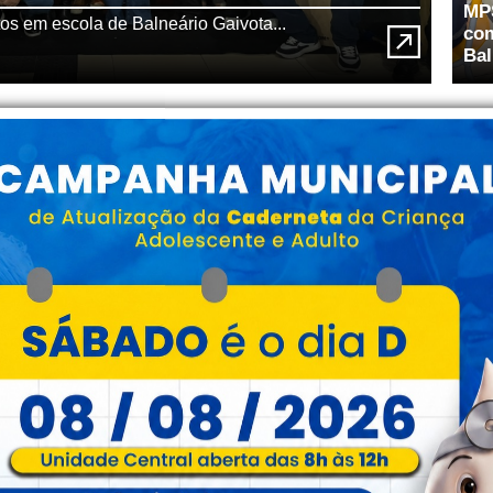
MP
tos em escola de Balneário Gaivota...
com
Bal
otelaria / Pousadas
Eventos