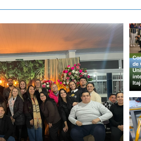
Com
de 
Uni
int
Itaj