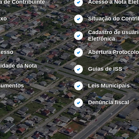
a de Contribuinte
Acesso a Nota Elet
ixo
Situação do Contri
Cadastro de usuári
Eletrônica
cesso
Abertura Protocolo
cidade da Nota
Guias de ISS
cumentos
Leis Municipais
Denúncia fiscal