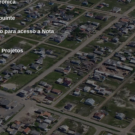
rônica
buinte
o para acesso a Nota
 Projetos