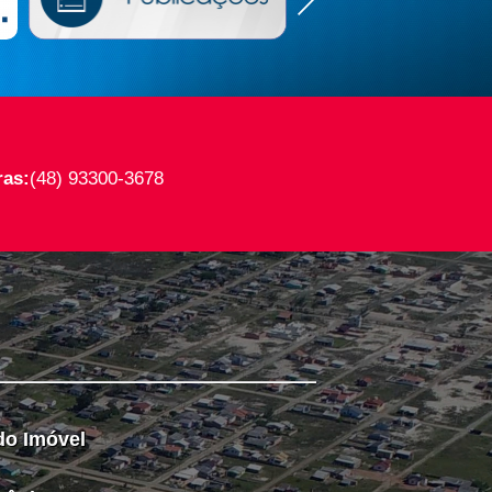
ras:
(48) 93300-3678
do Imóvel