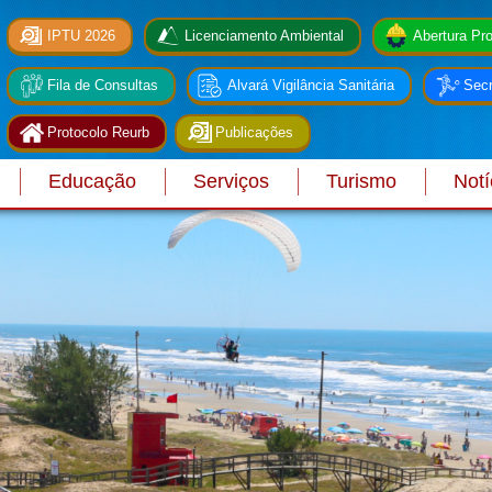
IPTU 2026
Licenciamento Ambiental
Abertura Pro
Fila de Consultas
Alvará Vigilância Sanitária
Secr
Protocolo Reurb
Publicações
Educação
Serviços
Turismo
Notí