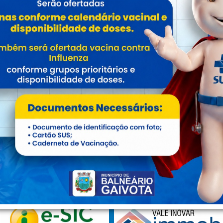
Chegada da Chama Crioula e abertura
DES
dos Festejos Farroupilhas 2023