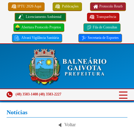
IPTU 2026 Aqui
Publicações
Protocolo Reurb
Licenciamento Ambiental
Transparência
Abertura Protocolo Projetos
Fila de Consultas
Alvará Vigilância Sanitária
Secretaria de Esportes
(48) 3583-1408 (48) 3583-2227
Notícias
Voltar