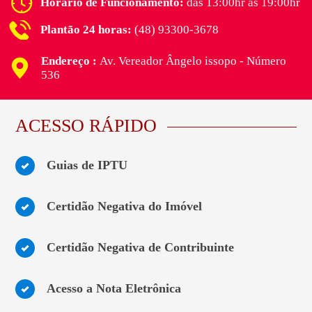
Horário de Funcionamento:
das 13:00hr as 19:00hr
Plantão 24 horas:
(48) 93300-3678
Endereço :
Av. Vereador Ângelo issopo - Número
536
ACESSO RÁPIDO
Guias de IPTU
Certidão Negativa do Imóvel
Certidão Negativa de Contribuinte
Acesso a Nota Eletrônica