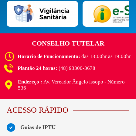
CONSELHO TUTELAR
Horário de Funcionamento:
das 13:00hr as 19:00hr
Plantão 24 horas:
(48) 93300-3678
Endereço :
Av. Vereador Ângelo issopo - Número
536
ACESSO RÁPIDO
Guias de IPTU