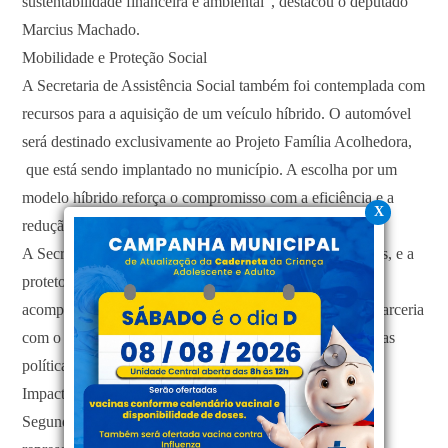
sustentabilidade financeira e ambiental", destacou o deputado
Marcius Machado.
​Mobilidade e Proteção Social
​A Secretaria de Assistência Social também foi contemplada com
recursos para a aquisição de um veículo híbrido. O automóvel
será destinado exclusivamente ao Projeto Família Acolhedora,
que está sendo implantado no município. A escolha por um
modelo híbrido reforça o compromisso com a eficiência e a
X
redução de custos de manutenção para a prefeitura.
​A Secretária de Assistência Social, Rosa Maria dos Santos, e a
protetora da causa animal, Vânia Costa, também
acompanharam a entrega e reforçaram a importância da parceria
com o gabinete do parlamentar para o desenvolvimento das
políticas públicas na região sul do estado.
​Impacto na Comunidade
​Segundo as representantes das instituições, as emendas