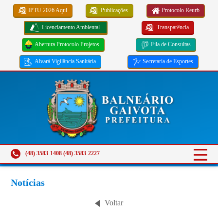
IPTU 2026 Aqui
Publicações
Protocolo Reurb
Licenciamento Ambiental
Transparência
Abertura Protocolo Projetos
Fila de Consultas
Alvará Vigilância Sanitária
Secretaria de Esportes
(48) 3583-1408 (48) 3583-2227
Notícias
Voltar